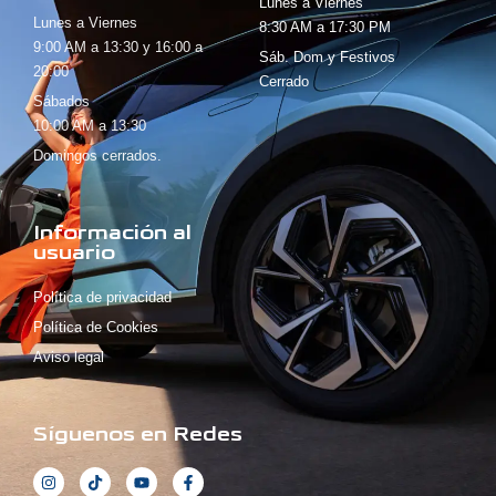
Lunes a Viernes
Lunes a Viernes
8:30 AM a 17:30 PM
9:00 AM a 13:30 y 16:00 a
Sáb. Dom y Festivos
20:00
Cerrado
Sábados
10:00 AM a 13:30
Domingos cerrados.
Información al
usuario
Política de privacidad
Política de Cookies
Aviso legal
Síguenos en Redes