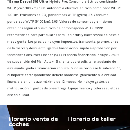
*
Gama Deepal S05 Ultra-Hybrid Pro:
Consumo eléctrico combinado
WLTP (kWh/100 km): 18,0. Autonomía eléctrica en ciclo combinado WLTP:
100 km. Emisiones de CO₂ ponderadas WLTP (g/km): 47. Consumo
ponderado WLTP (l/100 km): 2,03. Valores de consumos y emisiones
obtenidos según el nuevo ciclo de homologación WLTP. *PVP
recomendado para particulares para Península y Baleares válido hasta el
mes vigente. Los precios incluyen impuestos, transporte, promociones
de la marca y descuento ligado a financiación, sujeto a aprobación por
Santander Consumer Finance (SCF). El precio financiando incluye 2.250 €
de subvención del Plan Auto+. El cliente podrá solicitar el adelanto de
esta ayuda ligado a financiación con SCF. Si no se recibiese la subvención,
el importe correspondiente deberá abonarse igualmente a la entidad
financiera en un plazo máximo de 12 meses. No incluye gastos de
matriculación ni gastos de preentrega. Equipamiento y colores sujetos a
disponibilidad.
Horario venta de
Horario de taller
coches