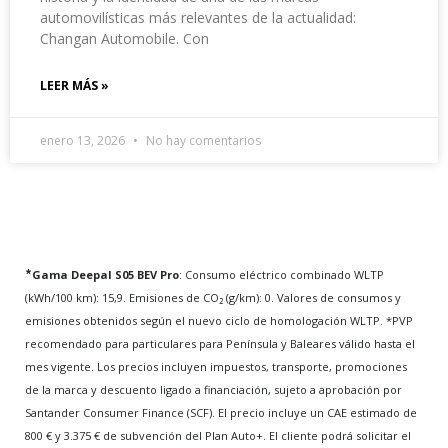
automovilísticas más relevantes de la actualidad:
Changan Automobile. Con
LEER MÁS »
enero 13, 2026
No hay comentarios
*
Gama Deepal S05 BEV Pro
: Consumo eléctrico combinado WLTP
(kWh/100 km): 15,9. Emisiones de CO₂ (g/km): 0. Valores de consumos y
emisiones obtenidos según el nuevo ciclo de homologación WLTP. *PVP
recomendado para particulares para Península y Baleares válido hasta el
mes vigente. Los precios incluyen impuestos, transporte, promociones
de la marca y descuento ligado a financiación, sujeto a aprobación por
Santander Consumer Finance (SCF). El precio incluye un CAE estimado de
800 € y 3.375 € de subvención del Plan Auto+. El cliente podrá solicitar el