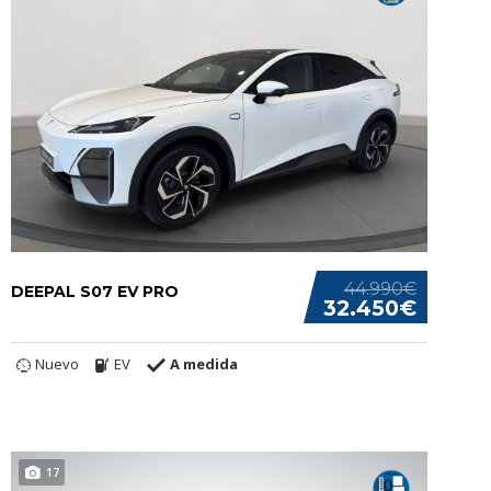
44.990€
DEEPAL S07 EV PRO
32.450€
Nuevo
EV
A medida
17