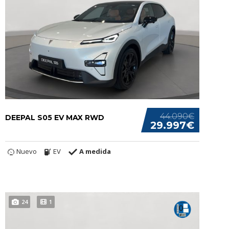
44.090€
DEEPAL S05 EV MAX RWD
29.997€
Nuevo
EV
A medida
24
1