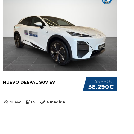
45.990€
NUEVO DEEPAL S07 EV
38.290€
Nuevo
EV
A medida