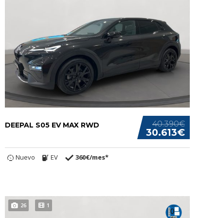
40.390€
DEEPAL S05 EV MAX RWD
30.613€
Nuevo
EV
360€/mes*
26
1