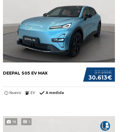
37.391€
DEEPAL S05 EV MAX
30.613€
Nuevo
EV
A medida
16
1