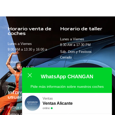
Horario venta de
Horario de taller
coches
Lunes a Viernes
Lunes a Viernes
8:30 AM a 17:30 PM
9:00 AM a 13:30 y 16:00 a
Sáb. Dom y Festivos
20:00
Cerrado
Sábados
10:00 AM a 13:30
Domingos cerrados.
WhatsApp CHANGAN
Pide más información sobre nuestros coches
Información al
usuario
Ventas
Ventas Alicante
Política de privacidad
online
Política de Cookies