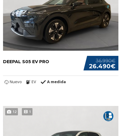
36.990€
DEEPAL S05 EV PRO
26.490€
Nuevo
EV
A medida
12
1