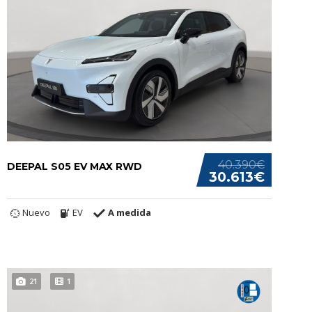
40.390€
DEEPAL S05 EV MAX RWD
30.613€
Nuevo
EV
A medida
21
1