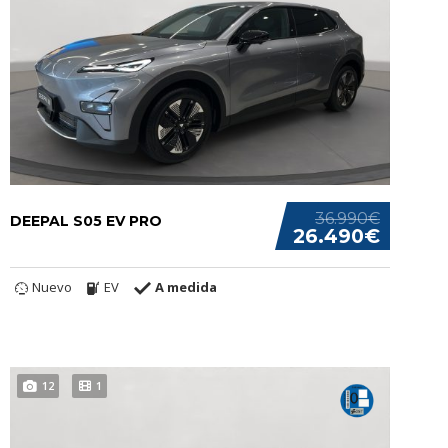
36.990€
DEEPAL S05 EV PRO
26.490€
Nuevo
EV
A medida
12
1