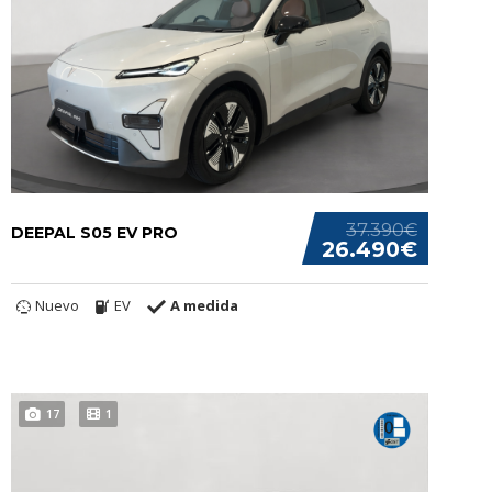
37.390€
DEEPAL S05 EV PRO
26.490€
Nuevo
EV
A medida
17
1